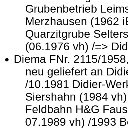
Grubenbetrieb Leims
Merzhausen (1962 iE
Quarzitgrube Selter
(06.1976 vh) /=> Di
Diema
FNr. 2115/1958
neu geliefert an Di
/10.1981 Didier-Wer
Siershahn (1984 vh
Feldbahn H&G Faust,
07.1989 vh) /1993 B