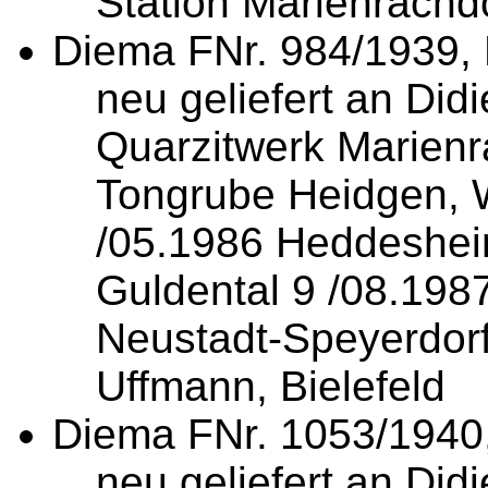
Station Marienrachd
Diema
FNr. 984/1939
,
neu geliefert an Did
Quarzitwerk Marienr
Tongrube Heidgen, W
/05.1986 Heddeshei
Guldental 9 /08.1987
Neustadt-Speyerdorf
Uffmann, Bielefeld
Diema
FNr. 1053/1940
neu geliefert an Di